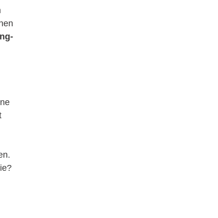
 
hen 
ng-
ine 
t 
en. 
ie? 
 